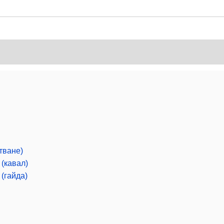
тване)
 (кавал)
 (гайда)